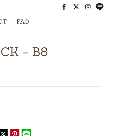
mail : info@mydomain.com
CT
FAQ
CK - B8